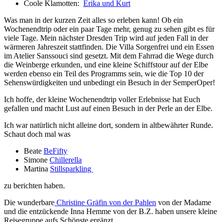
Coole Klamotten:
Erika und Kurt
Was man in der kurzen Zeit alles so erleben kann! Ob ein
Wochenendtrip oder ein paar Tage mehr, genug zu sehen gibt es für
viele Tage. Mein nächster Dresden Trip wird auf jeden Fall in der
wärmeren Jahreszeit stattfinden. Die Villa Sorgenfrei und ein Essen
im Atelier Sanssouci sind gesetzt. Mit dem Fahrrad die Wege durch
die Weinberge erkunden, und eine kleine Schiffstour auf der Elbe
werden ebenso ein Teil des Programms sein, wie die Top 10 der
Sehenswürdigkeiten und unbedingt ein Besuch in der SemperOper!
Ich hoffe, der kleine Wochenendtrip voller Erlebnisse hat Euch
gefallen und macht Lust auf einen Besuch in der Perle an der Elbe.
Ich war natürlich nicht alleine dort, sondern in altbewährter Runde.
Schaut doch mal was
Beate
BeFifty
Simone
Chillerella
Martina
Stillsparkling
zu berichten haben.
Die wunderbare
Christine Gräfin von der Pahlen
von der Madame
und die entzückende
Inna Hemme
von der B.Z. haben unsere kleine
Reisegruppe aufs Schönste ergänzt.