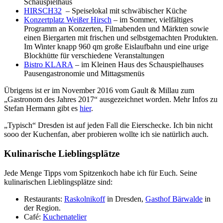
Schauspielhaus
HIRSCH32
– Speiselokal mit schwäbischer Küche
Konzertplatz Weißer Hirsch
– im Sommer, vielfältiges
Programm an Konzerten, Filmabenden und Märkten sowie
einen Biergarten mit frischen und selbstgemachten Produkten.
Im Winter knapp 960 qm große Eislaufbahn und eine urige
Blockhütte für verschiedene Veranstaltungen
Bistro KLARA
– im Kleinen Haus des Schauspielhauses
Pausengastronomie und Mittagsmenüs
Übrigens ist er im November 2016 vom Gault & Millau zum
„Gastronom des Jahres 2017“ ausgezeichnet worden. Mehr Infos zu
Stefan Hermann gibt es
hier
.
„Typisch“ Dresden ist auf jeden Fall die Eierschecke. Ich bin nicht
sooo der Kuchenfan, aber probieren wollte ich sie natürlich auch.
Kulinarische Lieblingsplätze
Jede Menge Tipps vom Spitzenkoch habe ich für Euch. Seine
kulinarischen Lieblingsplätze sind:
Restaurants:
Raskolnikoff
in Dresden,
Gasthof Bärwalde
in
der Region.
Café:
Kuchenatelier