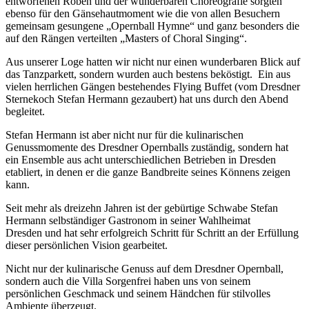
entworfenen Roben und der wunderbaren Choreografie sorgten
ebenso für den Gänsehautmoment wie die von allen Besuchern
gemeinsam gesungene „Opernball Hymne“ und ganz besonders die
auf den Rängen verteilten „Masters of Choral Singing“.
Aus unserer Loge hatten wir nicht nur einen wunderbaren Blick auf
das Tanzparkett, sondern wurden auch bestens beköstigt. Ein aus
vielen herrlichen Gängen bestehendes Flying Buffet (vom Dresdner
Sternekoch Stefan Hermann gezaubert) hat uns durch den Abend
begleitet.
Stefan Hermann ist aber nicht nur für die kulinarischen
Genussmomente des Dresdner Opernballs zuständig, sondern hat
ein Ensemble aus acht unterschiedlichen Betrieben in Dresden
etabliert, in denen er die ganze Bandbreite seines Könnens zeigen
kann.
Seit mehr als dreizehn Jahren ist der gebürtige Schwabe Stefan
Hermann selbständiger Gastronom in seiner Wahlheimat
Dresden und hat sehr erfolgreich Schritt für Schritt an der Erfüllung
dieser persönlichen Vision gearbeitet.
Nicht nur der kulinarische Genuss auf dem Dresdner Opernball,
sondern auch die Villa Sorgenfrei haben uns von seinem
persönlichen Geschmack und seinem Händchen für stilvolles
Ambiente überzeugt.