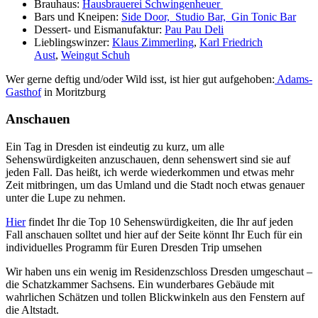
Brauhaus:
Hausbrauerei Schwingenheuer
Bars und Kneipen:
Side Door,
Studio Bar,
Gin Tonic Bar
Dessert- und Eismanufaktur:
Pau Pau Deli
Lieblingswinzer:
Klaus Zimmerling
,
Karl Friedrich
Aust
,
Weingut Schuh
Wer gerne deftig und/oder Wild isst, ist hier gut aufgehoben:
Adams-
Gasthof
in Moritzburg
Anschauen
Ein Tag in Dresden ist eindeutig zu kurz, um alle
Sehenswürdigkeiten anzuschauen, denn sehenswert sind sie auf
jeden Fall. Das heißt, ich werde wiederkommen und etwas mehr
Zeit mitbringen, um das Umland und die Stadt noch etwas genauer
unter die Lupe zu nehmen.
Hier
findet Ihr die Top 10 Sehenswürdigkeiten, die Ihr auf jeden
Fall anschauen solltet und
hier
auf der Seite könnt Ihr Euch für ein
individuelles Programm für Euren Dresden Trip umsehen
Wir haben uns ein wenig im Residenzschloss Dresden umgeschaut –
die Schatzkammer Sachsens. Ein wunderbares Gebäude mit
wahrlichen Schätzen und tollen Blickwinkeln aus den Fenstern auf
die Altstadt.