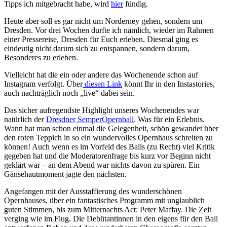
Tipps ich mitgebracht habe, wird
hier
fündig.
Heute aber soll es gar nicht um Norderney gehen, sondern um
Dresden. Vor drei Wochen durfte ich nämlich, wieder im Rahmen
einer Pressereise, Dresden für Euch erleben. Diesmal ging es
eindeutig nicht darum sich zu entspannen, sondern darum,
Besonderes zu erleben.
Vielleicht hat die ein oder andere das Wochenende schon auf
Instagram verfolgt. Über
diesen Link
könnt Ihr in den Instastories,
auch nachträglich noch „live“ dabei sein.
Das sicher aufregendste Highlight unseres Wochenendes war
natürlich der
Dresdner SemperOpernball
. Was für ein Erlebnis.
Wann hat man schon einmal die Gelegenheit, schön gewandet über
den roten Teppich in so ein wundervolles Opernhaus schreiten zu
können! Auch wenn es im Vorfeld des Balls (zu Recht) viel Kritik
gegeben hat und die Moderatorenfrage bis kurz vor Beginn nicht
geklärt war – an dem Abend war nichts davon zu spüren. Ein
Gänsehautmoment jagte den nächsten.
Angefangen mit der Ausstaffierung des wunderschönen
Opernhauses, über ein fantastisches Programm mit unglaublich
guten Stimmen, bis zum Mitternachts Act: Peter Maffay. Die Zeit
verging wie im Flug. Die Debütantinnen in den eigens für den Ball