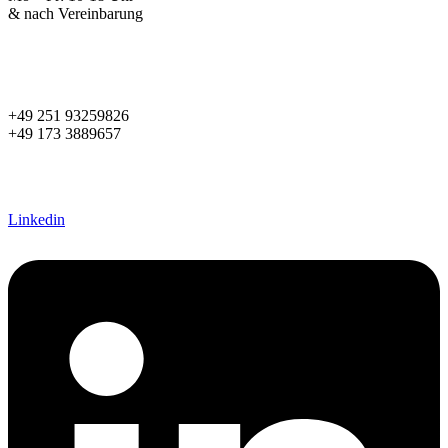
& nach Vereinbarung
+49 251 93259826
+49 173 3889657
s.niermann@diestilmacher.de
susanne@women2style.de
Linkedin