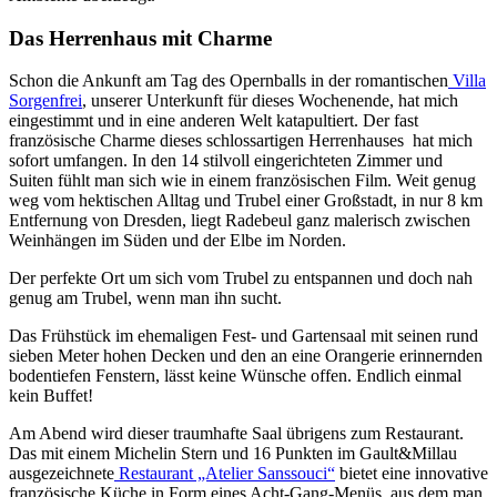
Das Herrenhaus mit Charme
Schon die Ankunft am Tag des Opernballs in der romantischen
Villa
Sorgenfrei
, unserer Unterkunft für dieses Wochenende, hat mich
eingestimmt und in eine anderen Welt katapultiert. Der fast
französische Charme dieses schlossartigen Herrenhauses hat mich
sofort umfangen. In den 14 stilvoll eingerichteten Zimmer und
Suiten fühlt man sich wie in einem französischen Film. Weit genug
weg vom hektischen Alltag und Trubel einer Großstadt, in nur 8 km
Entfernung von Dresden, liegt Radebeul ganz malerisch zwischen
Weinhängen im Süden und der Elbe im Norden.
Der perfekte Ort um sich vom Trubel zu entspannen und doch nah
genug am Trubel, wenn man ihn sucht.
Das Frühstück im ehemaligen Fest- und Gartensaal mit seinen rund
sieben Meter hohen Decken und den an eine Orangerie erinnernden
bodentiefen Fenstern, lässt keine Wünsche offen. Endlich einmal
kein Buffet!
Am Abend wird dieser traumhafte Saal übrigens zum Restaurant.
Das mit einem Michelin Stern und 16 Punkten im Gault&Millau
ausgezeichnete
Restaurant „Atelier Sanssouci“
bietet eine innovative
französische Küche in Form eines Acht-Gang-Menüs, aus dem man