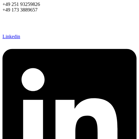
+49 251 93259826
+49 173 3889657
s.niermann@diestilmacher.de
susanne@women2style.de
Linkedin