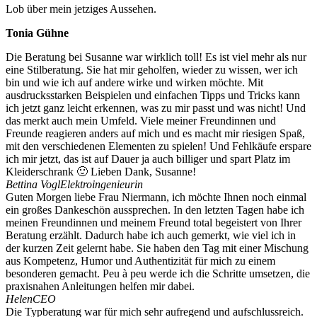
Lob über mein jetziges Aussehen.
Tonia Gühne
Die Beratung bei Susanne war wirklich toll! Es ist viel mehr als nur
eine Stilberatung. Sie hat mir geholfen, wieder zu wissen, wer ich
bin und wie ich auf andere wirke und wirken möchte. Mit
ausdrucksstarken Beispielen und einfachen Tipps und Tricks kann
ich jetzt ganz leicht erkennen, was zu mir passt und was nicht! Und
das merkt auch mein Umfeld. Viele meiner Freundinnen und
Freunde reagieren anders auf mich und es macht mir riesigen Spaß,
mit den verschiedenen Elementen zu spielen! Und Fehlkäufe erspare
ich mir jetzt, das ist auf Dauer ja auch billiger und spart Platz im
Kleiderschrank 🙂 Lieben Dank, Susanne!
Bettina Vogl
Elektroingenieurin
Guten Morgen liebe Frau Niermann, ich möchte Ihnen noch einmal
ein großes Dankeschön aussprechen. In den letzten Tagen habe ich
meinen Freundinnen und meinem Freund total begeistert von Ihrer
Beratung erzählt. Dadurch habe ich auch gemerkt, wie viel ich in
der kurzen Zeit gelernt habe. Sie haben den Tag mit einer Mischung
aus Kompetenz, Humor und Authentizität für mich zu einem
besonderen gemacht. Peu à peu werde ich die Schritte umsetzen, die
praxisnahen Anleitungen helfen mir dabei.
Helen
CEO
Die Typberatung war für mich sehr aufregend und aufschlussreich.