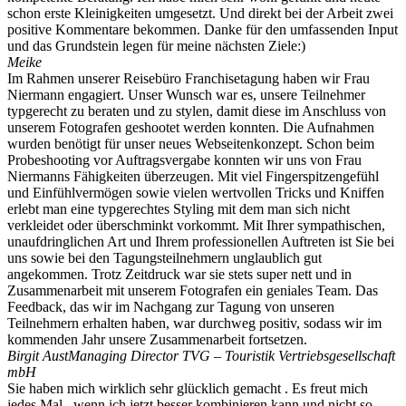
schon erste Kleinigkeiten umgesetzt. Und direkt bei der Arbeit zwei
positive Kommentare bekommen. Danke für den umfassenden Input
und das Grundstein legen für meine nächsten Ziele:)
Meike
Im Rahmen unserer Reisebüro Franchisetagung haben wir Frau
Niermann engagiert. Unser Wunsch war es, unsere Teilnehmer
typgerecht zu beraten und zu stylen, damit diese im Anschluss von
unserem Fotografen geshootet werden konnten. Die Aufnahmen
wurden benötigt für unser neues Webseitenkonzept. Schon beim
Probeshooting vor Auftragsvergabe konnten wir uns von Frau
Niermanns Fähigkeiten überzeugen. Mit viel Fingerspitzengefühl
und Einfühlvermögen sowie vielen wertvollen Tricks und Kniffen
erlebt man eine typgerechtes Styling mit dem man sich nicht
verkleidet oder überschminkt vorkommt. Mit Ihrer sympathischen,
unaufdringlichen Art und Ihrem professionellen Auftreten ist Sie bei
uns sowie bei den Tagungsteilnehmern unglaublich gut
angekommen. Trotz Zeitdruck war sie stets super nett und in
Zusammenarbeit mit unserem Fotografen ein geniales Team. Das
Feedback, das wir im Nachgang zur Tagung von unseren
Teilnehmern erhalten haben, war durchweg positiv, sodass wir im
kommenden Jahr unsere Zusammenarbeit fortsetzen.
Birgit Aust
Managing Director TVG – Touristik Vertriebsgesellschaft
mbH
Sie haben mich wirklich sehr glücklich gemacht . Es freut mich
jedes Mal , wenn ich jetzt besser kombinieren kann und nicht so