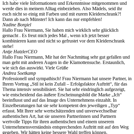
Ich habe viele Informationen und Erkenntnisse mitgenommen und
werde dies in meinem Alltag einbeziehen. Also Mädels, seid ihr
euch nicht so einig mit Farben und mit eurem Kleiderschrank?!
Dann ab nach Münster! Ich kann das nur empfehlen!
Nadine Borgiel
Hallo Frau Niermann, Sie haben mich wirklich sehr glücklich
gemacht . Es freut mich jedes Mal , wenn ich jetzt besser
kombinieren kann und nicht so gefrustet vor dem Kleiderschrank
stehe!
Antje Hatzler
CEO
Hallo Frau Niermann, Mir hat der Nachmittag sehr gut gefallen und
man geht mit anderen Augen in die Klamottensuche. Erstaunlich,
wie sich das auswirkt. Viele Grüße
Andrea Soetkamp
Professionell und sympathisch! Frau Niermann hat unsere Partner, in
Ihrem Vortrag „Stil ist kein Zufall – Erfolgsfaktor Auftritt“, für das
Thema intensiv sensibilisiert. Sie hat sehr eindringlich aufgezeigt,
wie entscheidend das äußere Erscheinungsbild die Marke „Ich“
beeinflusst und auf das Image des Unternehmens einzahlt. In
Einzelberatungen hat sie sehr kompetent den jeweiligen „Typ“
erfasst. Mit Ihrer sehr wertschätzenden und unverwechselbar
authentischen Art, hat sie unseren Partnerinnen und Partnern
wertvolle Tipps für ihren authentischen und einem unserem
Unternehmensverständnis entsprechenden Auftritt mit auf den Weg
gegeben. Wir hätten keine bessere Wahl treffen können.