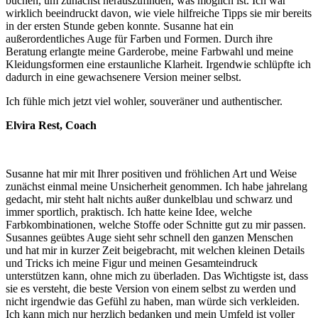
buchen, um zunächst herauszufinden, was möglich ist. Ich war
wirklich beeindruckt davon, wie viele hilfreiche Tipps sie mir bereits
in der ersten Stunde geben konnte. Susanne hat ein
außerordentliches Auge für Farben und Formen. Durch ihre
Beratung erlangte meine Garderobe, meine Farbwahl und meine
Kleidungsformen eine erstaunliche Klarheit. Irgendwie schlüpfte ich
dadurch in eine gewachsenere Version meiner selbst.
Ich fühle mich jetzt viel wohler, souveräner und authentischer.
Elvira Rest, Coach
Susanne hat mir mit Ihrer positiven und fröhlichen Art und Weise
zunächst einmal meine Unsicherheit genommen. Ich habe jahrelang
gedacht, mir steht halt nichts außer dunkelblau und schwarz und
immer sportlich, praktisch. Ich hatte keine Idee, welche
Farbkombinationen, welche Stoffe oder Schnitte gut zu mir passen.
Susannes geübtes Auge sieht sehr schnell den ganzen Menschen
und hat mir in kurzer Zeit beigebracht, mit welchen kleinen Details
und Tricks ich meine Figur und meinen Gesamteindruck
unterstützen kann, ohne mich zu überladen. Das Wichtigste ist, dass
sie es versteht, die beste Version von einem selbst zu werden und
nicht irgendwie das Gefühl zu haben, man würde sich verkleiden.
Ich kann mich nur herzlich bedanken und mein Umfeld ist voller