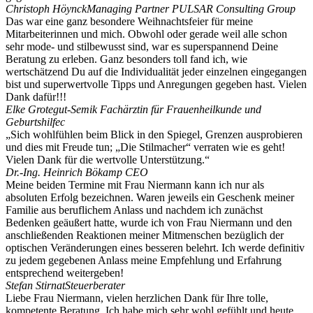
Christoph Höynck
Managing Partner PULSAR Consulting Group
Das war eine ganz besondere Weihnachtsfeier für meine
Mitarbeiterinnen und mich. Obwohl oder gerade weil alle schon
sehr mode- und stilbewusst sind, war es superspannend Deine
Beratung zu erleben. Ganz besonders toll fand ich, wie
wertschätzend Du auf die Individualität jeder einzelnen eingegangen
bist und superwertvolle Tipps und Anregungen gegeben hast. Vielen
Dank dafür!!!
Elke Grotegut-Semik
Fachärztin für Frauenheilkunde und
Geburtshilfec
„Sich wohlfühlen beim Blick in den Spiegel, Grenzen ausprobieren
und dies mit Freude tun; „Die Stilmacher“ verraten wie es geht!
Vielen Dank für die wertvolle Unterstützung.“
Dr.-Ing. Heinrich Bökamp
CEO
Meine beiden Termine mit Frau Niermann kann ich nur als
absoluten Erfolg bezeichnen. Waren jeweils ein Geschenk meiner
Familie aus beruflichem Anlass und nachdem ich zunächst
Bedenken geäußert hatte, wurde ich von Frau Niermann und den
anschließenden Reaktionen meiner Mitmenschen bezüglich der
optischen Veränderungen eines besseren belehrt. Ich werde definitiv
zu jedem gegebenen Anlass meine Empfehlung und Erfahrung
entsprechend weitergeben!
Stefan Stirnat
Steuerberater
Liebe Frau Niermann, vielen herzlichen Dank für Ihre tolle,
kompetente Beratung. Ich habe mich sehr wohl gefühlt und heute