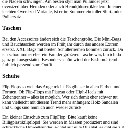
die Nadeln schwingen. Am besten stylt man Pullunder jetzt
oversized über Hemden oder auch Hemd(blusen)kleidern. In einer
leichten Oversized Variante, ist er im Sommer ein toller Shirt- oder
Pulliersatz.
Taschen
Bei den Accessoires ändert sich die Taschengröße. Die Mini-Bags
und Bauchtaschen werden im Frühjahr durch das andere Extrem
ersetzt. XXL-Bags mit breiten Schulterriemen kommen zurück. Da
ich schon immer eher ein Fan der größeren Tasche war, bin ich da
ganz gut ausgestattet. Besonders schön wirkt der Fashion-Trend
farblich passend zum Outfit.
Schuhe
Flip Flops so weit das Auge reicht. Es gibt sie in allen Farben und
Formen. Ob Flip-Flops mit Plateau oder High-Heels mit
Zehentrenner – alles ist möglich. Wer sich damit eher schwer tut,
kann vielleicht mit diesem Trend mehr anfangen: Holz-Sandalen
und Clogs sind nämlich auch wieder zurück.
Ein kleiner Einschub zum FlipFlop: Bitte kauft keine
Billigplastikflipflops! Sie werden in Massen produziert und sind
schreckliche Umweltsünder. Achtet auf gute Qualität, es gibt sie z.B.