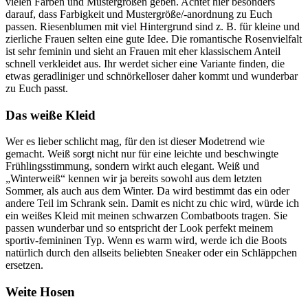
vielen Farben und Mustergrößen geben. Achtet hier besonders
darauf, dass Farbigkeit und Mustergröße/-anordnung zu Euch
passen. Riesenblumen mit viel Hintergrund sind z. B. für kleine und
zierliche Frauen selten eine gute Idee. Die romantische Rosenvielfalt
ist sehr feminin und sieht an Frauen mit eher klassischem Anteil
schnell verkleidet aus. Ihr werdet sicher eine Variante finden, die
etwas geradliniger und schnörkelloser daher kommt und wunderbar
zu Euch passt.
Das weiße Kleid
Wer es lieber schlicht mag, für den ist dieser Modetrend wie
gemacht. Weiß sorgt nicht nur für eine leichte und beschwingte
Frühlingsstimmung, sondern wirkt auch elegant. Weiß und
„Winterweiß“ kennen wir ja bereits sowohl aus dem letzten
Sommer, als auch aus dem Winter. Da wird bestimmt das ein oder
andere Teil im Schrank sein. Damit es nicht zu chic wird, würde ich
ein weißes Kleid mit meinen schwarzen Combatboots tragen. Sie
passen wunderbar und so entspricht der Look perfekt meinem
sportiv-femininen Typ. Wenn es warm wird, werde ich die Boots
natürlich durch den allseits beliebten Sneaker oder ein Schläppchen
ersetzen.
Weite Hosen