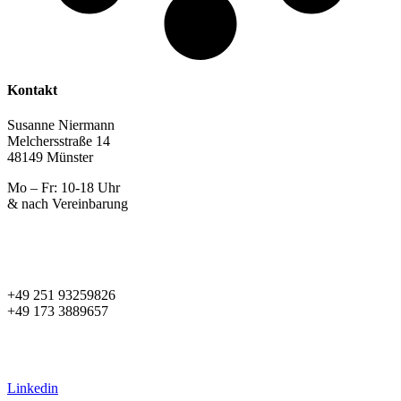
Kontakt
Susanne Niermann
Melchersstraße 14
48149 Münster
Mo – Fr: 10-18 Uhr
& nach Vereinbarung
+49 251 93259826
+49 173 3889657
s.niermann@diestilmacher.de
susanne@women2style.de
Linkedin