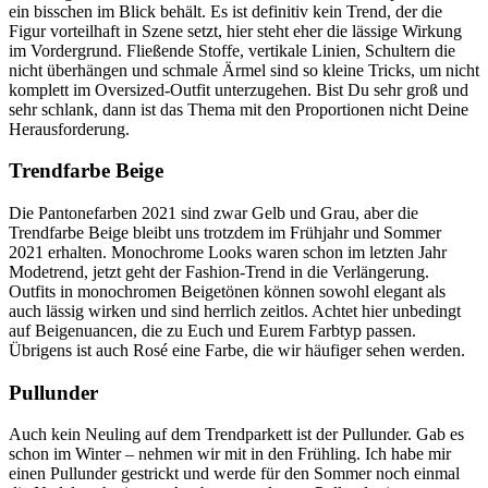
ein bisschen im Blick behält. Es ist definitiv kein Trend, der die
Figur vorteilhaft in Szene setzt, hier steht eher die lässige Wirkung
im Vordergrund. Fließende Stoffe, vertikale Linien, Schultern die
nicht überhängen und schmale Ärmel sind so kleine Tricks, um nicht
komplett im Oversized-Outfit unterzugehen. Bist Du sehr groß und
sehr schlank, dann ist das Thema mit den Proportionen nicht Deine
Herausforderung.
Trendfarbe Beige
Die Pantonefarben 2021 sind zwar Gelb und Grau, aber die
Trendfarbe Beige bleibt uns trotzdem im Frühjahr und Sommer
2021 erhalten. Monochrome Looks waren schon im letzten Jahr
Modetrend, jetzt geht der Fashion-Trend in die Verlängerung.
Outfits in monochromen Beigetönen können sowohl elegant als
auch lässig wirken und sind herrlich zeitlos. Achtet hier unbedingt
auf Beigenuancen, die zu Euch und Eurem Farbtyp passen.
Übrigens ist auch Rosé eine Farbe, die wir häufiger sehen werden.
Pullunder
Auch kein Neuling auf dem Trendparkett ist der Pullunder. Gab es
schon im Winter – nehmen wir mit in den Frühling. Ich habe mir
einen Pullunder gestrickt und werde für den Sommer noch einmal