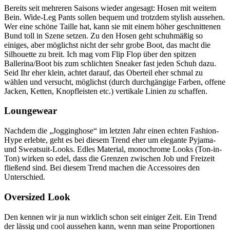
Bereits seit mehreren Saisons wieder angesagt: Hosen mit weitem
Bein. Wide-Leg Pants sollen bequem und trotzdem stylish aussehen.
Wer eine schöne Taille hat, kann sie mit einem höher geschnittenen
Bund toll in Szene setzen. Zu den Hosen geht schuhmäßig so
einiges, aber möglichst nicht der sehr grobe Boot, das macht die
Silhouette zu breit. Ich mag vom Flip Flop über den spitzen
Ballerina/Boot bis zum schlichten Sneaker fast jeden Schuh dazu.
Seid Ihr eher klein, achtet darauf, das Oberteil eher schmal zu
wählen und versucht, möglichst (durch durchgängige Farben, offene
Jacken, Ketten, Knopfleisten etc.) vertikale Linien zu schaffen.
Loungewear
Nachdem die „Jogginghose“ im letzten Jahr einen echten Fashion-
Hype erlebte, geht es bei diesem Trend eher um elegante Pyjama-
und Sweatsuit-Looks. Edles Material, monochrome Looks (Ton-in-
Ton) wirken so edel, dass die Grenzen zwischen Job und Freizeit
fließend sind. Bei diesem Trend machen die Accessoires den
Unterschied.
Oversized Look
Den kennen wir ja nun wirklich schon seit einiger Zeit. Ein Trend
der lässig und cool aussehen kann, wenn man seine Proportionen