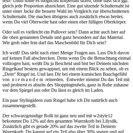
sein? Dann sollte es möglichst körpernah sitzen, ohne dass sich ggf.
gleich jede Proportion abzeichnet. Eine gut sitzende Schulternaht ist
unter einer Jacke die bessere Wahl im Vergleich zur überschnittenen
Schulternaht. Die machen übrigens auch zusätzlich etwas breiter,
wenn Du viel Oberweite hast oder einen eher fülligen Oberkörper.
Oder soll es vielleicht ein Pullover sein? Dann achte auch hier auf
die oben genannten Details und ganz besonders auf das Material.
Wie grob oder fein darf das Maschenbild für Dich sein?
Ich weiß! Das sieht nach einer Menge Fragen aus. Lass Dich davon
auf keinen Fall abschrecken. Denn wenn Du die Betrachtung einmal
vollzogen hast, weißt Du ja Bescheid und bist bei Deinem nächsten
Ringelkauf bestens gewappnet, um mit einem Blick zu sehen, ob es
„Dein“ Ringel ist. Und lass Dir bei einem komischen Bauchgefühl
von n i e m a n d e m reinreden. Entweder nimmst Du das Teil mit
und probierst es abseits des Shoppingtrubels, ganz in Ruhe zuhause
vor dem Spiegel aus oder Du lässt es gleich im Laden.
Ein paar Stylingideen zum Ringel habe ich Dir natürlich auch
zusammengestellt.
Der schwarzgrundige Rolli ist ganz neu und mit w2style12
bekommst Du 12% auf den gesamten Warenkorb bei Lilysilk.
Zusätzlich gibt es gerade 20% auf das zweite Teil in Deinem
Warenkorb. Du kannst auf ein Teil also über 30% sparen und auf