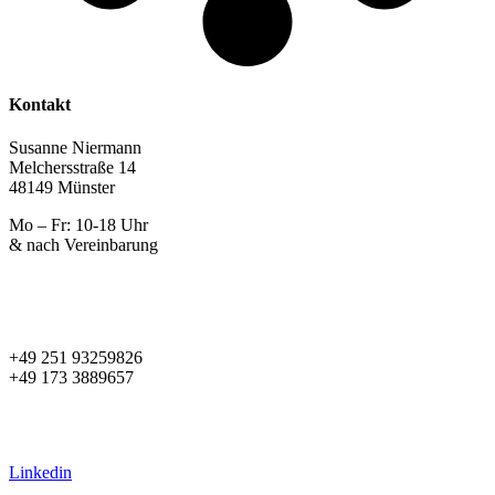
Kontakt
Susanne Niermann
Melchersstraße 14
48149 Münster
Mo – Fr: 10-18 Uhr
& nach Vereinbarung
+49 251 93259826
+49 173 3889657
s.niermann@diestilmacher.de
susanne@women2style.de
Linkedin