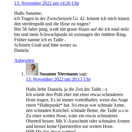
13. November 2022 um 14:26 Uhr
Hallo Susanne,
ich Tragen in der Zwischenzeit Gr. 42. könnte ich mich trauen
den streifenpulli und die Hose zu tragen?
Bin 58 Jahre jung, weiß mit graue Haare auf die ich total stolz
bin und mein Schwachpunkt ist sozusagen der mittlere Ring.
Früher nannte ich es Taille .
Schönen Gruß und bitte weiter so.
Daniela
Antworten
Susanne Niermann
sagt:
13. November 2022 um 20:13 Uhr
Hallo liebe Daniela, ja die Zeit der Taille :-).
Ich würde den Pulli eher mit einer etwas schmaleren
Hose tragen. Es ist immer vorteilhafter, wenn das Auge
einen *Haltepunkt* hat. So etwas wie schmale Arme,
den schmalen Knöchel, schmale Beine, die Taille u.s.w.
Zu einer weiten Hose, wäre ein etwas schmaleres
Oberteil besser. Mit V-Ausschnitt oder schmalen Armen
und besser keine Querstreifen zur weiten Hose.
Hilft Dir das etwas weiter?