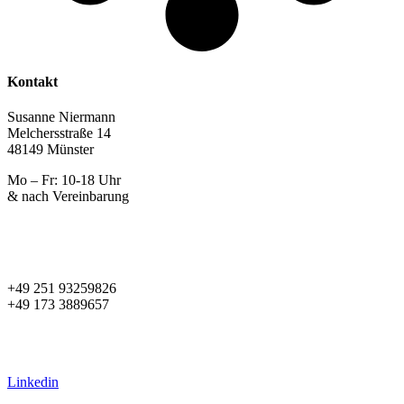
Kontakt
Susanne Niermann
Melchersstraße 14
48149 Münster
Mo – Fr: 10-18 Uhr
& nach Vereinbarung
+49 251 93259826
+49 173 3889657
s.niermann@diestilmacher.de
susanne@women2style.de
Linkedin