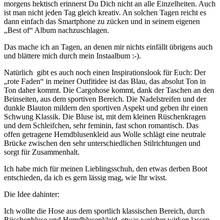
morgens hektisch erinnerst Du Dich nicht an alle Einzelheiten. Auch
ist man nicht jeden Tag gleich kreativ. An solchen Tagen reicht es
dann einfach das Smartphone zu zücken und in seinem eigenen
„Best of“ Album nachzuschlagen.
Das mache ich an Tagen, an denen mir nichts einfällt übrigens auch
und blättere mich durch mein Instaalbum :-).
Natürlich gibt es auch noch einen Inspirationslook für Euch: Der
„rote Faden“ in meiner Outfitidee ist das Blau, das absolut Ton in
Ton daher kommt. Die Cargohose kommt, dank der Taschen an den
Beinseiten, aus dem sportiven Bereich. Die Nadelstreifen und der
dunkle Blauton mildern den sportiven Aspekt und geben ihr einen
Schwung Klassik. Die Bluse ist, mit dem kleinen Rüschenkragen
und dem Schleifchen, sehr feminin, fast schon romantisch. Das
offen getragene Hemdblusenkleid aus Wolle schlägt eine neutrale
Brücke zwischen den sehr unterschiedlichen Stilrichtungen und
sorgt für Zusammenhalt.
Ich habe mich für meinen Lieblingsschuh, den etwas derben Boot
entschieden, da ich es gern lässig mag, wie Ihr wisst.
Die Idee dahinter:
Ich wollte die Hose aus dem sportlich klassischen Bereich, durch
Rüschenbluse und Hemdblusenkleid, etwas weicher wirken lassen