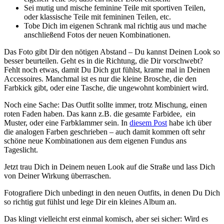
Sei mutig und mische feminine Teile mit sportiven Teilen,
oder klassische Teile mit femininen Teilen, etc.
Tobe Dich im eigenen Schrank mal richtig aus und mache
anschließend Fotos der neuen Kombinationen.
Das Foto gibt Dir den nötigen Abstand – Du kannst Deinen Look so
besser beurteilen. Geht es in die Richtung, die Dir vorschwebt?
Fehlt noch etwas, damit Du Dich gut fühlst, krame mal in Deinen
Accessoires. Manchmal ist es nur die kleine Brosche, die den
Farbkick gibt, oder eine Tasche, die ungewohnt kombiniert wird.
Noch eine Sache: Das Outfit sollte immer, trotz Mischung, einen
roten Faden haben. Das kann z.B. die gesamte Farbidee, ein
Muster, oder eine Farbklammer sein. In
diesem Post
habe ich über
die analogen Farben geschrieben – auch damit kommen oft sehr
schöne neue Kombinationen aus dem eigenen Fundus ans
Tageslicht.
Jetzt trau Dich in Deinem neuen Look auf die Straße und lass Dich
von Deiner Wirkung überraschen.
Fotografiere Dich unbedingt in den neuen Outfits, in denen Du Dich
so richtig gut fühlst und lege Dir ein kleines Album an.
Das klingt vielleicht erst einmal komisch, aber sei sicher: Wird es