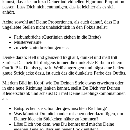
kannst, dass sie auch zu Deiner individuellen Figur und Proportion
passen. Lass Dich nicht entmutigen, das ist leichter als es sich
anhört.
Achte sowohl auf Deine Proportionen, als auch darauf, dass Du
ungeliebte Stellen nicht unabsichtlich in den Fokus stellst:
Farbumbrüche (Querlinien ziehen in die Breite)
Musterverläufe
zu viele Unterbrechungen etc.
Denke daran: Hell und glänzend trägt auf, dunkel und matt tritt
zurück. Das betrifft übrigens immer die dunkelste Farbe in einem
Outfit. Bist Du also ganz in Weiß angezogen und trägst eine hellere
graue Strickjacke dazu, ist auch das die dunkelste Farbe des Outfits.
Mit dem Bild im Kopf, wie Du Deinen Style etwas erweitern oder
in eine neue Richtung lenken kannst, stellst Du Dich vor Deinen
Kleiderschrank und schaust Dir mal Deine Lieblingskombinationen
an.
Entsprechen sie schon der gewünschten Richtung?
Was könntest Du miteinander mischen oder dazu fügen, um
Deiner Idee ein Stückchen näher zu kommen?
Löse Dich von dem, was Du kennst und mische Deine
eigenen Teile so, dass ein neuer Look entsteht.