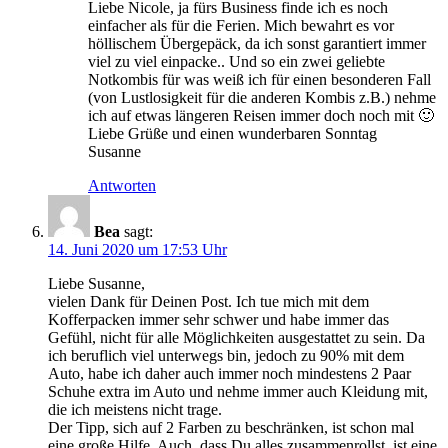
Liebe Nicole, ja fürs Business finde ich es noch
einfacher als für die Ferien. Mich bewahrt es vor
höllischem Übergepäck, da ich sonst garantiert immer
viel zu viel einpacke.. Und so ein zwei geliebte
Notkombis für was weiß ich für einen besonderen Fall
(von Lustlosigkeit für die anderen Kombis z.B.) nehme
ich auf etwas längeren Reisen immer doch noch mit 🙂
Liebe Grüße und einen wunderbaren Sonntag
Susanne
Antworten
Bea
sagt:
14. Juni 2020 um 17:53 Uhr
Liebe Susanne,
vielen Dank für Deinen Post. Ich tue mich mit dem
Kofferpacken immer sehr schwer und habe immer das
Gefühl, nicht für alle Möglichkeiten ausgestattet zu sein. Da
ich beruflich viel unterwegs bin, jedoch zu 90% mit dem
Auto, habe ich daher auch immer noch mindestens 2 Paar
Schuhe extra im Auto und nehme immer auch Kleidung mit,
die ich meistens nicht trage.
Der Tipp, sich auf 2 Farben zu beschränken, ist schon mal
eine große Hilfe. Auch, dass Du alles zusammenrollst, ist eine