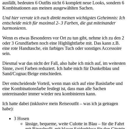
ausfällt, bedeuten 6 Outfits nicht 6 komplett neue Looks, sondern 6
Kombinationen aus meinen ausgewählten Sachen.
Und hier verrate ich euch direkt meinen wichtigstes Geheimnis: Ich
entscheide mich für maximal 2- 3 Farben, die gut miteinander
harmonieren.
Wenn es etwas Besonderes vor Ort zu tun gibt, nehme ich zu den 2
oder 3 Grundfarben noch eine Highlightfarbe mit. Das kann z.B.
eine rote Handtasche, ein farbiges Tuch oder sonstiges Accessoire
sein.
Diesmal war das nicht der Fall, also habe ich mich auf, im weitesten
Sinne, zwei Farben reduziert. Ich habe mich für Dunkelblau und
Sand/Cognac/Beige entschieden.
Der entscheidende Vorteil, wenn man sich auf eine Basisfarbe und
eine Kombinationsfarbe festlegt ist, dass man alle Sachen
untereinander immer wieder neu kombinieren kann.
Ich hatte dabei (inklusive mein Reiseoutfit – was ich ja getragen
habe):
3 Hosen
lässige, bequeme, weite Culotte in Blau – für die Fahrt
mit Ringelpulli, mit blauer Seidenbluse für den Citytrip