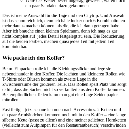
Wäre das Wetter besser angesagt gewesen, wären noch
ein paar Sandalen dazu gekommen
Das ist meine Auswahl für die Tage und den Citytrip. Und Auswahl
ist das schon reichlich, denn ich hätte locker noch 6 Kombinationen
mehr daraus machen können, als die, die ich dann getragen habe.
Aber ich brauche einen kleinen Spielraum, denn ich mag es gar
nicht komplett auf jedes Detail festgelegt zu sein. Die Reduzierung
auf die beiden Farben, machen quasi jedes Teil mit jedem Teil
kombinierbar.
Wie packe ich den Koffer?
Beim Einpacken rolle ich alle Kleidungsstücke und lege sie
nebeneinander in den Koffer. Die leichten und kleineren Rollen wie
T-Shirts oder Blusen kommen als zweite Lage in die
Zwischenräume der größeren Teile. Das Rollen spart Platz und sorgt
dafür, dass die Sachen nicht so verknittert aus dem Koffer kommen.
Bei empfindlichen Teilen kann man gut eine Lage Seidenpapier
mitrollen.
Fast fertig – jetzt schaue ich noch nach Accessoires. 2 Ketten und
ein paar Armbändchen kommen noch mit in den Koffer – eine lange
silberne Kette (passt zu allem) und eine meiner geliebten Hornketten
(vielleicht zum Aufpimpen für den Restaurantbesuch) verschwinden