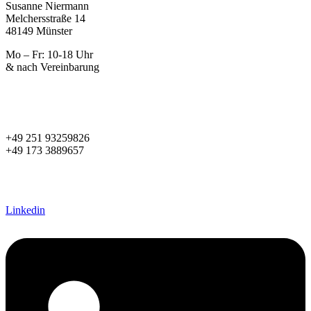
Susanne Niermann
Melchersstraße 14
48149 Münster
Mo – Fr: 10-18 Uhr
& nach Vereinbarung
+49 251 93259826
+49 173 3889657
s.niermann@diestilmacher.de
susanne@women2style.de
Linkedin